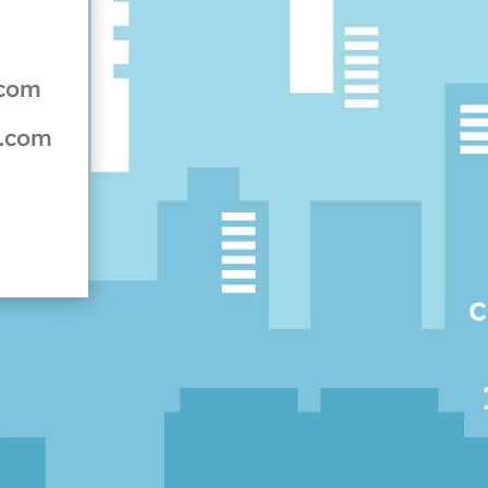
.com
t.com